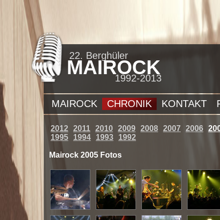
22. Berghüler
MAIROCK
1992-2013
MAIROCK
CHRONIK
KONTAKT
2012
2011
2010
2009
2008
2007
2006
20
1995
1994
1993
1992
Mairock 2005 Fotos